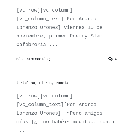
[vc_row][vc_column]
[vc_column_text][Por Andrea
Lorenzo Urones] Viernes 15 de
Lectura Poética en
noviembre, primer Poetry Slam
Cafebrería ...
torno a «Versos con
faldas» (ed.
Más información
4
Torremozas)
Por
Lola
|
octubre 30th, 2019
|
Encuentros y
tertulias
,
Libros
,
Poesía
[vc_row][vc_column]
[vc_column_text][Por Andrea
Lorenzo Urones] “Pero amigos
míos [¿] no habéis meditado nunca
Presentación de
...