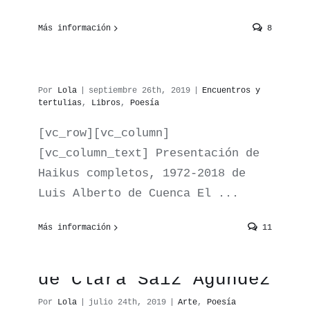
«Haikus completos» de
Más información
8
Luis Alberto de
Cuenca
Por
Lola
|
septiembre 26th, 2019
|
Encuentros y
tertulias
,
Libros
,
Poesía
[vc_row][vc_column]
[vc_column_text] Presentación de
Haikus completos, 1972-2018 de
Luis Alberto de Cuenca El ...
Más información
11
Presentación de [A—],
de Clara Sáiz Agúndez
Por
Lola
|
julio 24th, 2019
|
Arte
,
Poesía