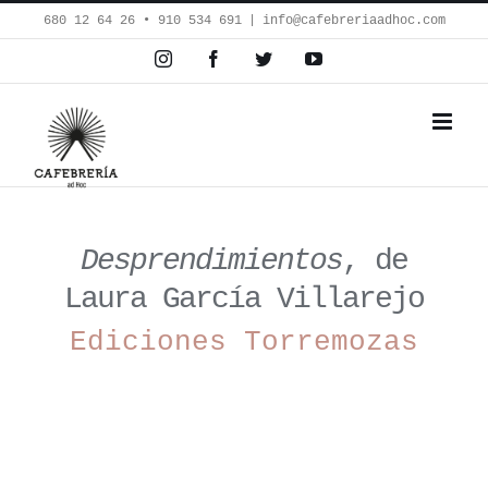
Saltar
680 12 64 26‬ • 910 534 691
|
info@cafebreriaadhoc.com
al
Instagram
Facebook
Twitter
YouTube
contenido
Desprendimientos
, de
Laura García Villarejo
Ediciones Torremozas