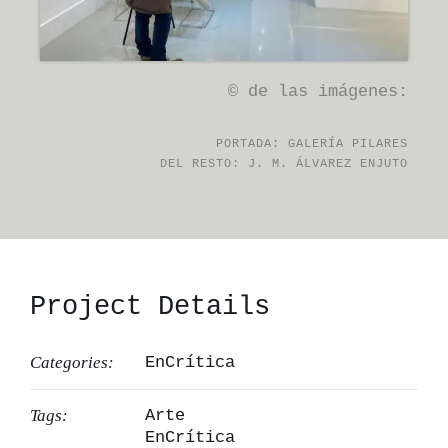
© de las imágenes:
PORTADA: GALERÍA PILARES
DEL RESTO: J. M. ÁLVAREZ ENJUTO
Project Details
Categories:
EnCrítica
Tags:
Arte
EnCrítica