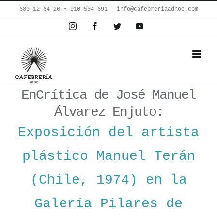
Saltar
680 12 64 26‬ • 910 534 691
|
info@cafebreriaadhoc.com
al
Instagram
Facebook
Twitter
YouTube
contenido
EnCrítica de José Manuel
Álvarez Enjuto:
Exposición del artista
plástico Manuel Terán
(Chile, 1974) en la
Galería Pilares de