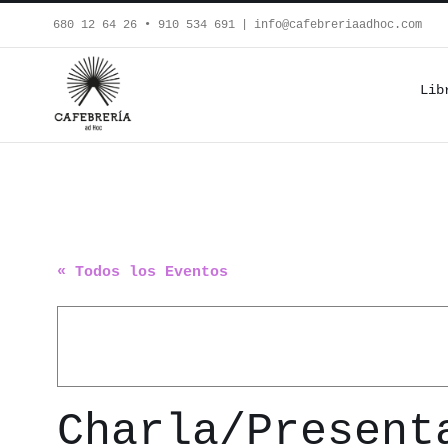
Saltar
680 12 64 26‬ • 910 534 691
|
info@cafebreriaadhoc.com
al
contenido
Lib
« Todos los Eventos
Charla/Presen