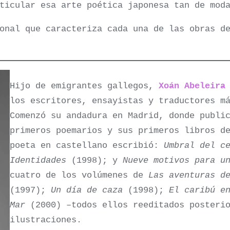
rticular esa arte poética japonesa tan de mod
onal que caracteriza cada una de las obras d
Hijo de emigrantes gallegos,
Xoán Abeleira
los escritores, ensayistas y traductores m
Comenzó su andadura en Madrid, donde publi
primeros poemarios y sus primeros libros d
poeta en castellano escribió:
Umbral del c
Identidades
(1998); y
Nueve motivos para u
cuatro de los volúmenes de
Las aventuras d
(1997);
Un día de caza
(1998);
El caribú e
Mar
(2000) –todos ellos reeditados posterio
ilustraciones.