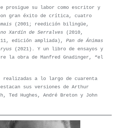
de prosigue su labor como escritor y
con gran éxito de crítica, cuatro
imais
(2001; reedición bilingüe,
 no Xardín de Serralves
(2010,
011, edición ampliada),
Pan de Ánimas
nryus
(2021). Y un libro de ensayos y
bre la obra de Manfred Gnadinger, “el
.
, realizadas a lo largo de cuarenta
destacan sus versiones de Arthur
th, Ted Hughes, André Breton y John