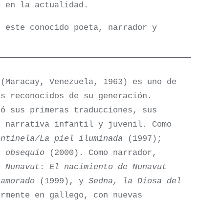
a en la actualidad.
e este conocido poeta, narrador y
(Maracay, Venezuela, 1963) es uno de
ás reconocidos de su generación.
có sus primeras traducciones, sus
e narrativa infantil y juvenil. Como
entinela/La piel iluminada
(1997);
n obsequio
(2000). Como narrador,
e Nunavut
:
El nacimiento de Nunavut
namorado
(1999), y
Sedna, la Diosa del
rmente en gallego, con nuevas