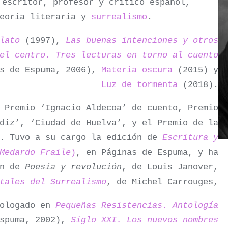
escritor, profesor y crítico español,
teoría literaria y
surrealismo
.
lato
(1997),
Las buenas intenciones y otros
el centro. Tres lecturas en torno al cuento
as de Espuma, 2006),
Materia oscura
(2015) y
Luz de tormenta
(2018).
 Premio ‘Ignacio Aldecoa’ de cuento, Premio
diz’, ‘Ciudad de Huelva’, y el Premio de la
’. Tuvo a su cargo la edición de
Escritura y
Medardo Fraile
)
, en Páginas de Espuma, y ha
ón de
Poesía y revolución
, de Louis Janover,
tales del Surrealismo
, de Michel Carrouges,
tologado en
Pequeñas Resistencias. Antología
Espuma, 2002),
Siglo XXI. Los nuevos nombres