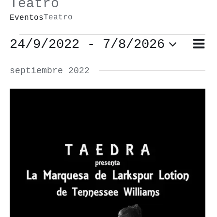
Teatro
Teatro
Eventos
Eventos
24/9/2022
 - 
7/8/2026
Nav
Lista
Nav
de
Selecciona
de
septiembre 2022
vis
vis
la
de
fecha.
Eve