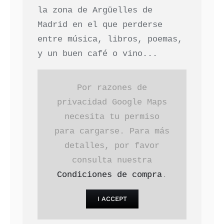
la zona de Argüelles de
Madrid en el que perderse
entre música, libros, poemas,
y un buen café o vino...
Por razones de
privacidad Google Maps
necesita tu permiso
para cargarse. Para más
detalles, por favor
consulta nuestra
Condiciones de compra
.
I ACCEPT